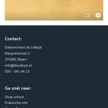
Contact:
Margrietstraat 2
Daltonschool de Uitkijck
3742RC Baarn
Margrietstraat 2
info@deuitkijck.nl
3742RC Baarn
info@deuitkijck.nl
035 - 541 44 13
035 - 541 44 13
Routebeschrijving
Ga snel naar:
Onze school
Praktische info