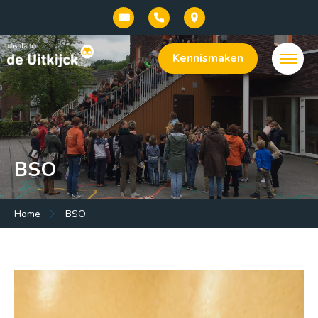
Kennismaken
BSO
Menu:
Home
BSO
Welkom bij onze basisschool De Uitkijck |
openbaar dalton onderwijs in Baarn
Onze school
Praktische info