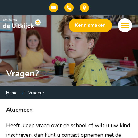
Kennismaken
Vragen?
Menu:
Home
Vragen?
Welkom bij onze basisschool De Uitkijck |
Algemeen
openbaar dalton onderwijs in Baarn
Onze school
Heeft u een vraag over de school of wilt u uw kind
inschrijven, dan kunt u contact opnemen met de
Praktische info