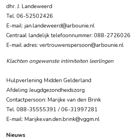
info@deuitkijck.nl
dhr. J. Landeweerd
035 - 541 44 13
Tel. 06-52502426
E-mail: jan.landeweerd@arbounie.nl
Routebeschrijving
Centraal landelijk telefoonnummer: 088-2726026
E-mail adres: vertrouwenspersoon@arbounie.nl
Klachten ongewenste intimiteiten leerlingen
Hulpverlening Midden Gelderland
Afdeling Jeugdgezondheidszorg
Contactpersoon: Marijke van den Brink
Tel. 088-35555391 / 06-31997281
E-mail: Marijke.van.den.brink@vggm.nl
Nieuws