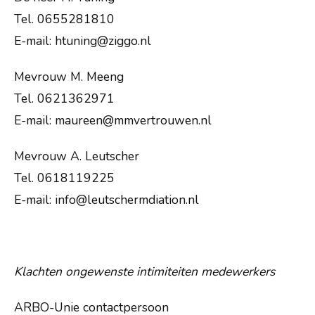
Tel. 0655281810
E-mail: htuning@ziggo.nl
Mevrouw M. Meeng
Tel. 0621362971
E-mail: maureen@mmvertrouwen.nl
Mevrouw A. Leutscher
Tel. 0618119225
E-mail: info@leutschermdiation.nl
Klachten ongewenste intimiteiten medewerkers
Margrietstraat 2
3742RC Baarn
ARBO-Unie contactpersoon