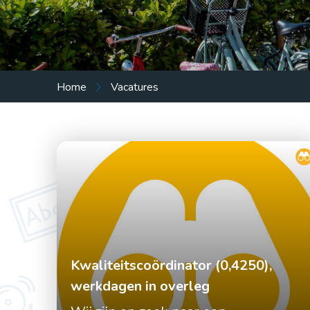
Praktische info
Nieuws
Vacatures
Home
Vacatures
Vragen?
Kwaliteitscoördinator (0,4250),
werkdagen in overleg