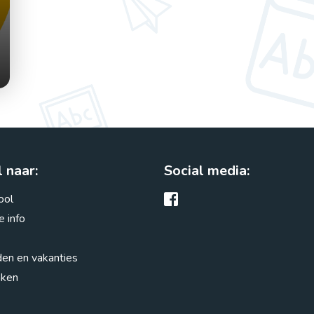
 naar:
Social media:
ool
e info
den en vakanties
aken