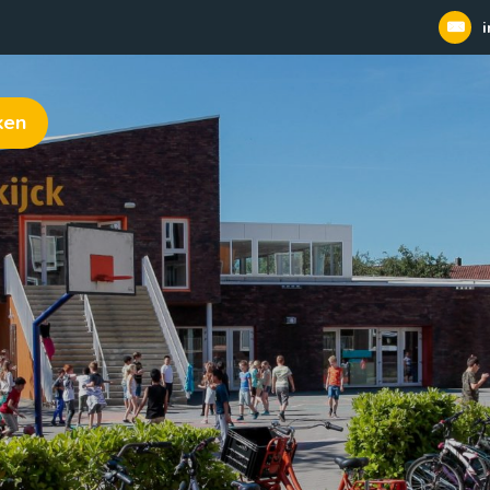
i
ken
 | openbaar dalton