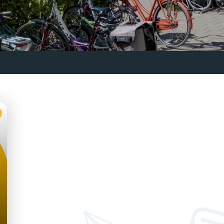
Margrietstraat 2
3742RC Baarn
info@deuitkijck.nl
035 - 541 44 13
Routebeschrijving