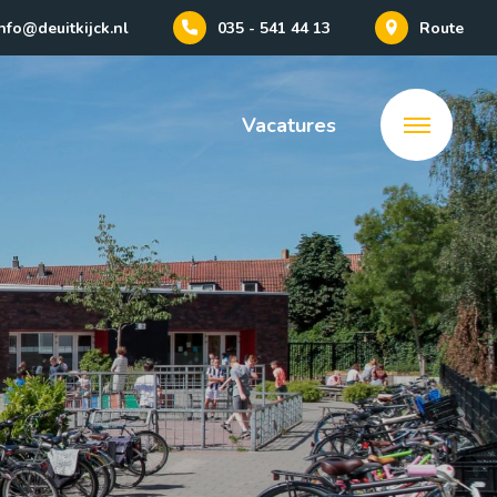
nfo@deuitkijck.nl
035 - 541 44 13
Route
Vacatures