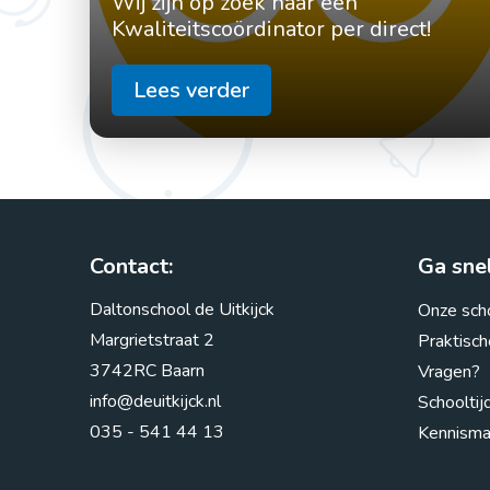
Wij zijn op zoek naar een
Kwaliteitscoördinator per direct!
Lees verder
Contact:
Ga snel
Daltonschool de Uitkijck
Onze sch
Margrietstraat 2
Praktisch
3742RC Baarn
Vragen?
info@deuitkijck.nl
Schooltij
035 - 541 44 13
Kennism