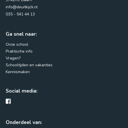
info@deuitkijck.nl
035 - 541 44 13
Margrietstraat 2
3742RC Baarn
Ga snel naar:
info@deuitkijck.nl
035 - 541 44 13
Onze school
Praktische info
Routebeschrijving
Vragen?
Schooltijden en vakanties
Kennismaken
Social media:
Onderdeel van: