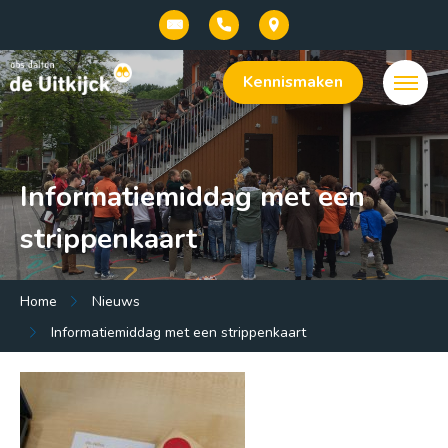
Kennismaken
Informatiemiddag met een
strippenkaart
Menu:
Home
Nieuws
Welkom bij onze basisschool De Uitkijck |
Informatiemiddag met een strippenkaart
openbaar dalton onderwijs in Baarn
Onze school
Praktische info