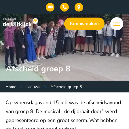
Kennismaken
Afscheid groep 8
Menu:
Home
Nieuws
Afscheid groep 8
Welkom bij onze basisschool De Uitkijck |
Op woensdagavond 15 juli was de afscheidsavond
openbaar dalton onderwijs in Baarn
van groep 8. De musical: “de dj draait door” werd
Onze school
gepresenteerd op een groot scherm. Wat hebben
Praktische info