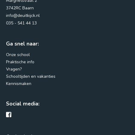
Margrietstraat 2
3742RC Baarn
info@deuitkijck.nl
Margrietstraat 2
035 - 541 44 13
3742RC Baarn
info@deuitkijck.nl
Ga snel naar:
035 - 541 44 13
Onze school
Praktische info
Routebeschrijving
Vragen?
Schooltijden en vakanties
Kennismaken
Social media: