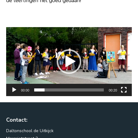
de leerlingen het goed gedaan!
Nieuws
Vacatures
Videospeler
Vragen?
00:00
00:20
Contact:
Daltonschool de Uitkijck