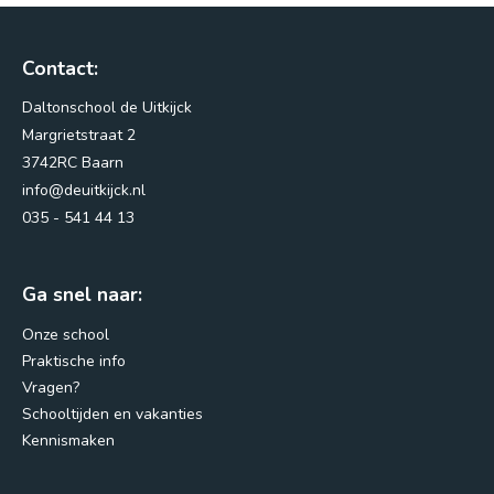
Nieuws
Contact:
Vacatures
Daltonschool de Uitkijck
Vragen?
Margrietstraat 2
3742RC Baarn
info@deuitkijck.nl
035 - 541 44 13
Ga snel naar:
Onze school
Praktische info
Vragen?
Margrietstraat 2
Schooltijden en vakanties
3742RC Baarn
Kennismaken
info@deuitkijck.nl
035 - 541 44 13