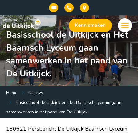
Kennismaken
Basisschool de Uitkijck en Het
Baarnsch Lyceum gaan
samenwerken in het pand van
De Uitkijck.
Menu:
Home
Nieuws
Welkom bij onze basisschool De Uitkijck |
Basisschool de Uitkijck en Het Baarnsch Lyceum gaan
openbaar dalton onderwijs in Baarn
samenwerken in het pand van De Uitkijck.
Onze school
180621 Persbericht De Uitkijck Baarnsch Lyceum
Praktische info