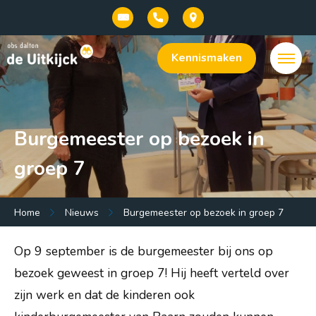
Kennismaken
Burgemeester op bezoek in
groep 7
Menu:
Home
Nieuws
Burgemeester op bezoek in groep 7
Welkom bij onze basisschool De Uitkijck |
Op 9 september is de burgemeester bij ons op
openbaar dalton onderwijs in Baarn
bezoek geweest in groep 7! Hij heeft verteld over
Onze school
zijn werk en dat de kinderen ook
Praktische info