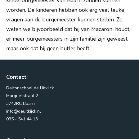
kinderburgemeester van Baarn zouden kunnen
worden. De kinderen hebben ook erg veel leuke
Nieuws
vragen aan de burgemeester kunnen stellen. Zo
Vacatures
weten we bijvoorbeeld dat hij van Macaroni houdt,
Vragen?
er meer burgemeesters in zijn familie zijn geweest
maar ook dat hij geen butler heeft.
Contact:
Daltonschool de Uitkijck
Margrietstraat 2
3742RC Baarn
info@deuitkijck.nl
035 - 541 44 13