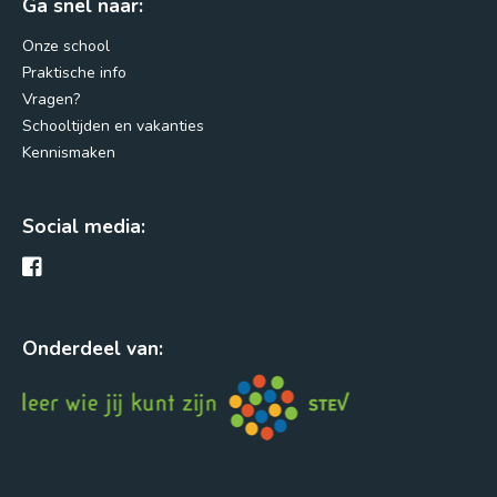
Ga snel naar:
Margrietstraat 2
3742RC Baarn
Onze school
info@deuitkijck.nl
Praktische info
Vragen?
035 - 541 44 13
Schooltijden en vakanties
Kennismaken
Routebeschrijving
Social media:
Onderdeel van: