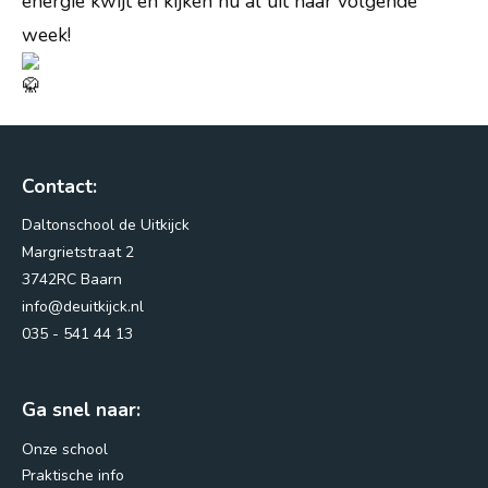
energie kwijt en kijken nu al uit naar volgende
week!
Nieuws
Vacatures
Vragen?
Contact:
Daltonschool de Uitkijck
Margrietstraat 2
3742RC Baarn
info@deuitkijck.nl
035 - 541 44 13
Ga snel naar:
Onze school
Margrietstraat 2
3742RC Baarn
Praktische info