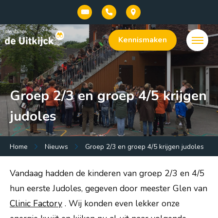
Kennismaken
Groep 2/3 en groep 4/5 krijgen
judoles
Menu:
Home
Nieuws
Groep 2/3 en groep 4/5 krijgen judoles
Welkom bij onze basisschool De Uitkijck |
Vandaag hadden de kinderen van groep 2/3 en 4/5
openbaar dalton onderwijs in Baarn
hun eerste Judoles, gegeven door meester Glen van
Onze school
Clinic Factory
. Wij konden even lekker onze
Praktische info