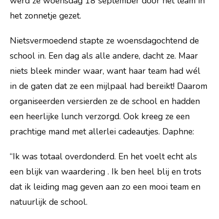
werd ze woensdag 18 september door het team in
het zonnetje gezet.
Nieuws
Vacatures
Nietsvermoedend stapte ze woensdagochtend de
school in. Een dag als alle andere, dacht ze. Maar
Vragen?
niets bleek minder waar, want haar team had wél
in de gaten dat ze een mijlpaal had bereikt! Daarom
organiseerden versierden ze de school en hadden
een heerlijke lunch verzorgd. Ook kreeg ze een
prachtige mand met allerlei cadeautjes. Daphne:
“Ik was totaal overdonderd. En het voelt echt als
een blijk van waardering . Ik ben heel blij en trots
dat ik leiding mag geven aan zo een mooi team en
natuurlijk de school.