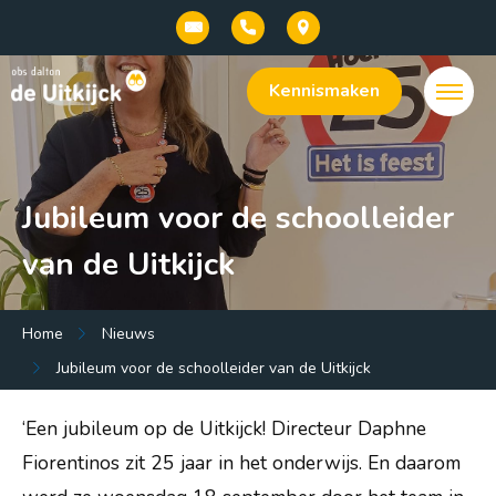
Kennismaken
Jubileum voor de schoolleider
van de Uitkijck
Menu:
Home
Nieuws
Welkom bij onze basisschool De Uitkijck |
Jubileum voor de schoolleider van de Uitkijck
openbaar dalton onderwijs in Baarn
‘Een jubileum op de Uitkijck! Directeur Daphne
Onze school
Fiorentinos zit 25 jaar in het onderwijs. En daarom
Praktische info