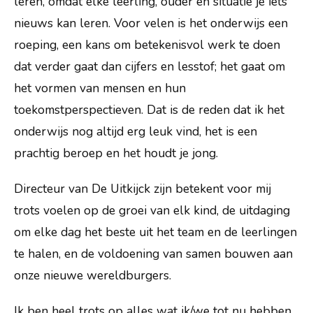
leren, omdat elke leerling, ouder en situatie je iets
nieuws kan leren. Voor velen is het onderwijs een
roeping, een kans om betekenisvol werk te doen
dat verder gaat dan cijfers en lesstof; het gaat om
het vormen van mensen en hun
toekomstperspectieven. Dat is de reden dat ik het
onderwijs nog altijd erg leuk vind, het is een
prachtig beroep en het houdt je jong.
Margrietstraat 2
3742RC Baarn
Directeur van De Uitkijck zijn betekent voor mij
info@deuitkijck.nl
trots voelen op de groei van elk kind, de uitdaging
035 - 541 44 13
om elke dag het beste uit het team en de leerlingen
te halen, en de voldoening van samen bouwen aan
Routebeschrijving
onze nieuwe wereldburgers.
Ik ben heel trots op alles wat ik/we tot nu hebben