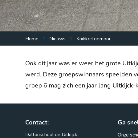
Praktische info
Nieuws
Vacatures
Home
Nieuws
Knikkertoernooi
Vragen?
Ook dit jaar was er weer het grote Uitk
werd. Deze groepswinnaars speelden ver
groep 6 mag zich een jaar lang Uitkijc
Contact:
Ga snel
Daltonschool de Uitkijck
Onze sch