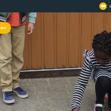
i
ken
 | openbaar dalton