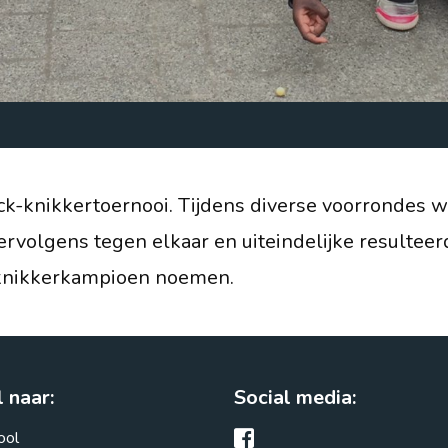
Margrietstraat 2
3742RC Baarn
info@deuitkijck.nl
035 - 541 44 13
ijck-knikkertoernooi. Tijdens diverse voorronde
Routebeschrijving
volgens tegen elkaar en uiteindelijke resulteerd
k-knikkerkampioen noemen.
 naar:
Social media:
ool