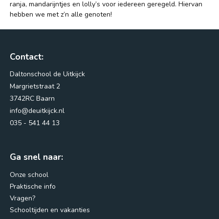
ranja, mandarijntjes en lolly’s voor iedereen geregeld. Hiervan
hebben we met z’n alle genoten!
Nieuws
Vacatures
Contact:
Vragen?
Daltonschool de Uitkijck
Margrietstraat 2
3742RC Baarn
info@deuitkijck.nl
035 - 541 44 13
Ga snel naar:
Onze school
Praktische info
Margrietstraat 2
Vragen?
3742RC Baarn
Schooltijden en vakanties
info@deuitkijck.nl