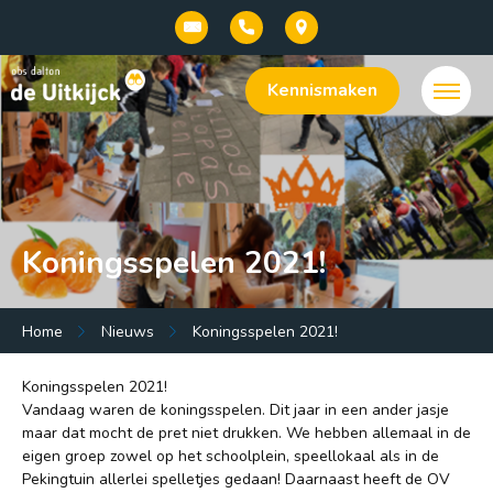
Kennismaken
Koningsspelen 2021!
Menu:
Home
Nieuws
Koningsspelen 2021!
Welkom bij onze basisschool De Uitkijck |
Koningsspelen 2021!
openbaar dalton onderwijs in Baarn
Vandaag waren de koningsspelen. Dit jaar in een ander jasje
maar dat mocht de pret niet drukken. We hebben allemaal in de
Onze school
eigen groep zowel op het schoolplein, speellokaal als in de
Pekingtuin allerlei spelletjes gedaan! Daarnaast heeft de OV
Praktische info