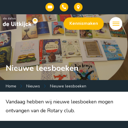
Kennismaken
Nieuwe leesboeken
Menu:
Home
Nieuws
Nieuwe leesboeken
Welkom bij onze basisschool De Uitkijck |
Vandaag hebben wij nieuwe leesboeken mogen
openbaar dalton onderwijs in Baarn
ontvangen van de Rotary club.
Onze school
Praktische info