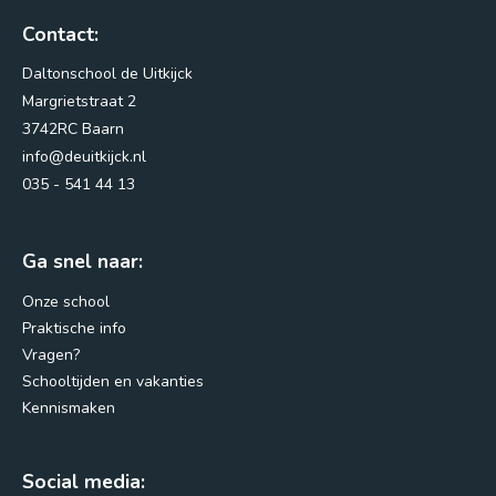
Contact:
Nieuws
Daltonschool de Uitkijck
Vacatures
Margrietstraat 2
Vragen?
3742RC Baarn
info@deuitkijck.nl
035 - 541 44 13
Ga snel naar:
Onze school
Praktische info
Vragen?
Margrietstraat 2
Schooltijden en vakanties
3742RC Baarn
Kennismaken
info@deuitkijck.nl
Social media:
035 - 541 44 13